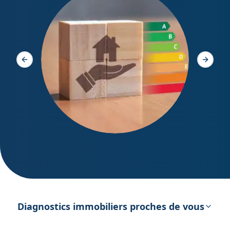
Diagno
Slide précédente
Slide s
DPE – Diagnostic de Performance
énergétique
Diagnostics immobiliers proches de vous