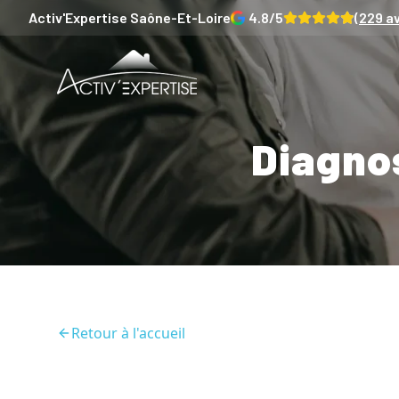
Activ'Expertise
Saône-Et-Loire
4.8
/5
(
229
av
Diagnos
Retour à l'accueil