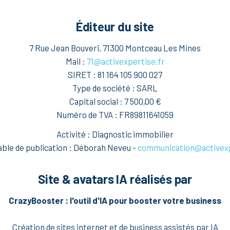
Éditeur du site
7 Rue Jean Bouveri, 71300 Montceau Les Mines
Mail :
71@activexpertise.fr
SIRET :
81 164 105 900 027
Type de société :
SARL
Capital social :
7 500,00 €
Numéro de TVA :
FR89811641059
Activité : Diagnostic immobilier
le de publication : Déborah Neveu -
communication@activexp
Site & avatars IA réalisés par
CrazyBooster : l'outil d'IA pour booster votre business
Création de sites internet et de business assistés par IA