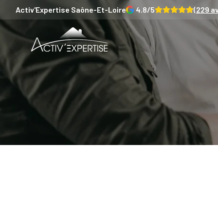
Activ'Expertise
Saône-Et-Loire
4.8
/5
(
229
av